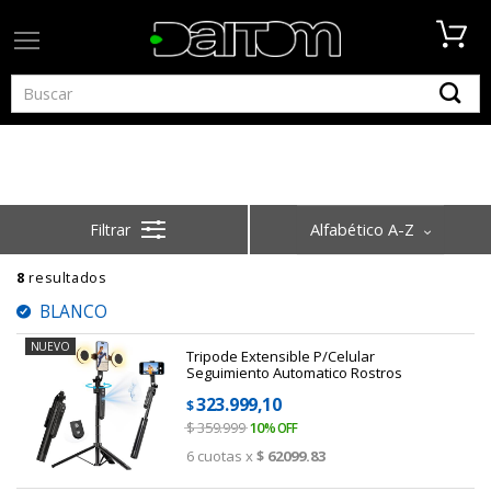
Home
Gadgets
Gadgets
Alfabético A-Z
8
resultados
BLANCO
NUEVO
Tripode Extensible P/celular
Seguimiento Automatico Rostros
323.999,10
$
$
359.999
10
6
cuotas x
$ 62099.83