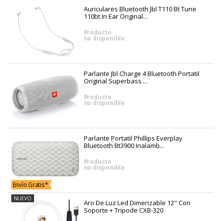
Auriculares Bluetooth Jbl T110 Bt Tune
110bt In Ear Original...
Producto
no disponible
Parlante Jbl Charge 4 Bluetooth Portatil
Original Superbass ...
Producto
no disponible
Parlante Portatil Phillips Everplay
Bluetooth Bt3900 Inalamb...
Producto
no disponible
Envío Gratis*
NUEVO
Aro De Luz Led Dimerizable 12" Con
Soporte + Tripode CXB-320