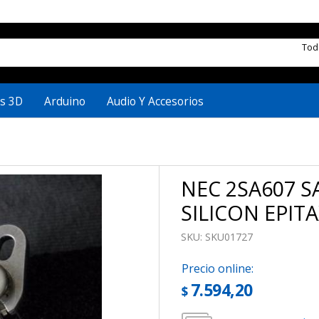
To
s 3D
Arduino
Audio Y Accesorios
NEC 2SA607 S
SILICON EPIT
SKU:
SKU01727
Precio online:
7.594,20
$