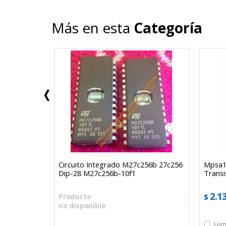
Más en esta
Categoría
30mhz 28v
Circuito Integrado M27c256b 27c256
Mpsa1
Dip-28 M27c256b-10f1
Transi
2.1
Producto
$
no disponible