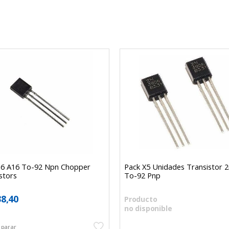
6 A16 To-92 Npn Chopper
Pack X5 Unidades Transistor 
stors
To-92 Pnp
38,40
Producto
no disponible