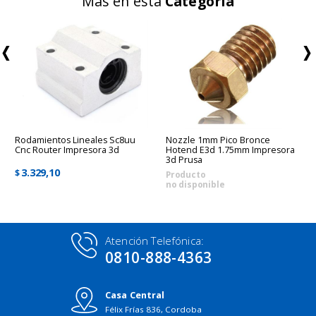
Más en esta
Categoría
Rodamientos Lineales Sc8uu
Nozzle 1mm Pico Bronce
Cnc Router Impresora 3d
Hotend E3d 1.75mm Impresora
3d Prusa
3.329,10
$
Producto
no disponible
Atención Telefónica:
0810-888-4363
Casa Central
Félix Frías 836, Cordoba