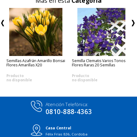
Más en esta
Categoría
Semillas Azafrán Amarillo Bonsai
Semilla Clematis Varios Tonos
Flores Amarillas X20
Flores Raras 20 Semillas
Producto
Producto
no disponible
no disponible
Atención Telefónica:
0810-888-4363
Casa Central
Félix Frías 836, Cordoba