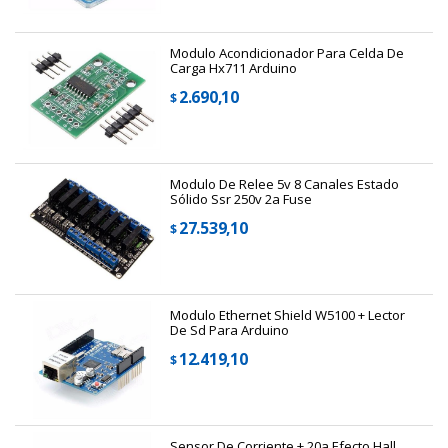
Modulo Acondicionador Para Celda De
Carga Hx711 Arduino
2.690,10
$
Modulo De Relee 5v 8 Canales Estado
Sólido Ssr 250v 2a Fuse
27.539,10
$
Modulo Ethernet Shield W5100 + Lector
De Sd Para Arduino
12.419,10
$
Sensor De Corriente ± 20a Efecto Hall