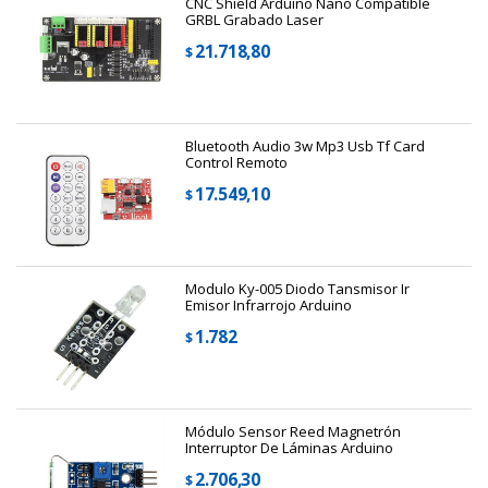
CNC Shield Arduino Nano Compatible
GRBL Grabado Laser
21.718,80
$
Bluetooth Audio 3w Mp3 Usb Tf Card
Control Remoto
17.549,10
$
Modulo Ky-005 Diodo Tansmisor Ir
Emisor Infrarrojo Arduino
1.782
$
Módulo Sensor Reed Magnetrón
Interruptor De Láminas Arduino
2.706,30
$