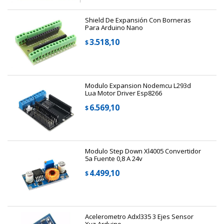
Shield De Expansión Con Borneras
Para Arduino Nano
3.518,10
$
Modulo Expansion Nodemcu L293d
Lua Motor Driver Esp8266
6.569,10
$
Modulo Step Down Xl4005 Convertidor
5a Fuente 0,8 A 24v
4.499,10
$
Acelerometro Adxl335 3 Ejes Sensor
Xyz Arduino