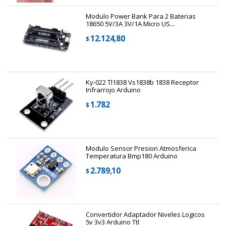
Modulo Power Bank Para 2 Baterias
18650 5V/3A 3V/1A Micro US...
12.124,80
$
Ky-022 Tl1838 Vs1838b 1838 Receptor
Infrarrojo Arduino
1.782
$
Modulo Sensor Presion Atmosferica
Temperatura Bmp180 Arduino
2.789,10
$
Convertidor Adaptador Niveles Logicos
5v 3v3 Arduino Ttl