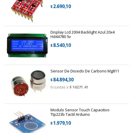
2.690,10
$
Display Lcd 2004 Backlight Azul 20x4
Hd44780 5v
8.540,10
$
Sensor De Dioxido De Carbono Mg811
84.894,30
$
6
cuotas x
$ 16271.41
Modulo Sensor Touch Capacitivo
Ttp223b Tactil Arduino
1.979,10
$