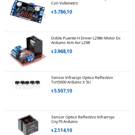
Con Voltimetro
5.786,10
$
Doble Puente H Driver L298n Motor Dc
Arduino Arm Avr L298
3.968,10
$
Sensor Infrarojo Optico Reflectivo
Tcrt5000 Arduino X 5U
5.507,10
$
Sensor Optico Reflectivo Infrarrojo
Cny70 Arduino
2.114,10
$