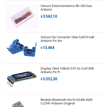
Sensor Extensiometrico Bh 350-3aa
Arduino
3.563,10
$
Sensor De Corriente 100a Sct013 Hall
Arduino Pic Avr
13.464
$
Display Oled 128x32 0.91 I2c Ssd1306
Arduino Pic Pi
5.352,30
$
Modulo Bluetooth Hm10 4.0 Ble At09
Cc2541 Arduino Original