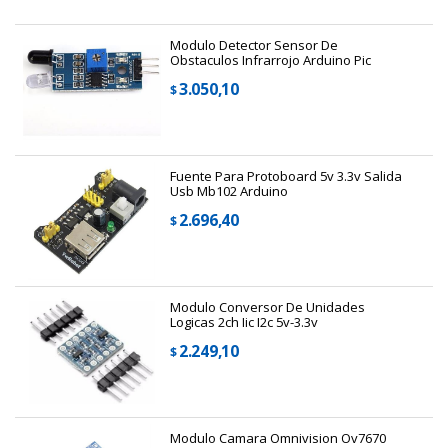
Modulo Detector Sensor De
Obstaculos Infrarrojo Arduino Pic
3.050,10
$
Fuente Para Protoboard 5v 3.3v Salida
Usb Mb102 Arduino
2.696,40
$
Modulo Conversor De Unidades
Logicas 2ch Iic I2c 5v-3.3v
2.249,10
$
Modulo Camara Omnivision Ov7670