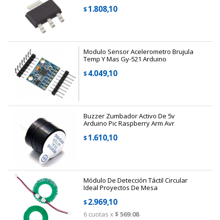
1.808,10
$
Modulo Sensor Acelerometro Brujula
Temp Y Mas Gy-521 Arduino
4.049,10
$
Buzzer Zumbador Activo De 5v
Arduino Pic Raspberry Arm Avr
1.610,10
$
Módulo De Detección Táctil Circular
Ideal Proyectos De Mesa
2.969,10
$
6
cuotas x
$ 569.08