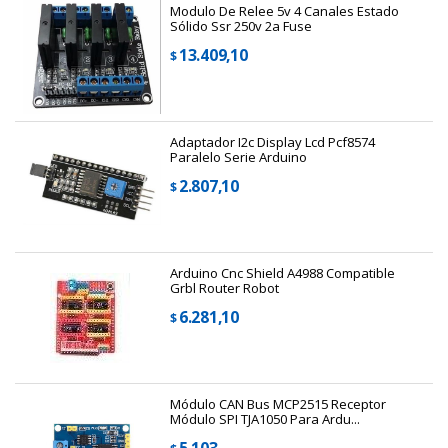
Modulo De Relee 5v 4 Canales Estado
Sólido Ssr 250v 2a Fuse
13.409,10
$
Adaptador I2c Display Lcd Pcf8574
Paralelo Serie Arduino
2.807,10
$
Arduino Cnc Shield A4988 Compatible
Grbl Router Robot
6.281,10
$
Módulo CAN Bus MCP2515 Receptor
Módulo SPI TJA1050 Para Ardu...
5.103