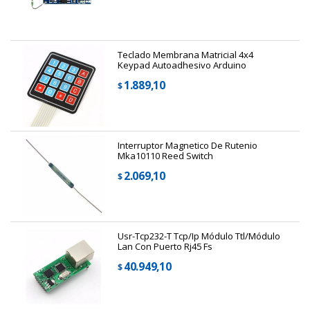
Teclado Membrana Matricial 4x4
Keypad Autoadhesivo Arduino
1.889,10
$
Interruptor Magnetico De Rutenio
Mka10110 Reed Switch
2.069,10
$
Usr-Tcp232-T Tcp/ip Módulo Ttl/módulo
Lan Con Puerto Rj45 Fs
40.949,10
$