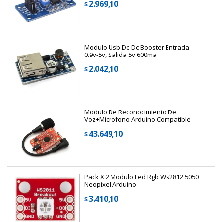
2.969,10
$
Modulo Usb Dc-Dc Booster Entrada
0.9v-5v, Salida 5v 600ma
2.042,10
$
Modulo De Reconocimiento De
Voz+Microfono Arduino Compatible
43.649,10
$
Pack X 2 Modulo Led Rgb Ws2812 5050
Neopixel Arduino
3.410,10
$