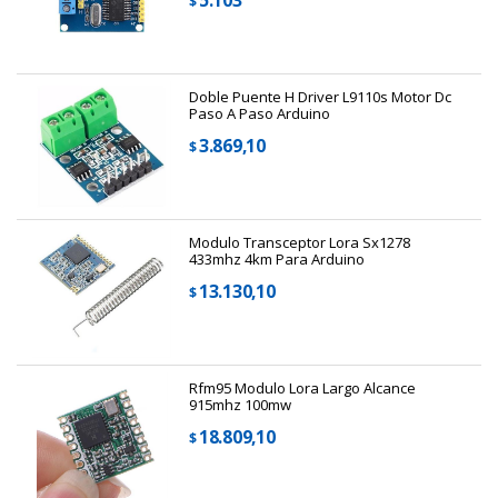
$
Doble Puente H Driver L9110s Motor Dc
Paso A Paso Arduino
3.869,10
$
Modulo Transceptor Lora Sx1278
433mhz 4km Para Arduino
13.130,10
$
Rfm95 Modulo Lora Largo Alcance
915mhz 100mw
18.809,10
$