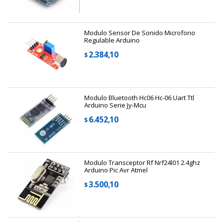
Modulo Sensor De Sonido Microfono
Regulable Arduino
2.384,10
$
Modulo Bluetooth Hc06 Hc-06 Uart Ttl
Arduino Serie Jy-Mcu
6.452,10
$
Modulo Transceptor Rf Nrf24l01 2.4ghz
Arduino Pic Avr Atmel
3.500,10
$