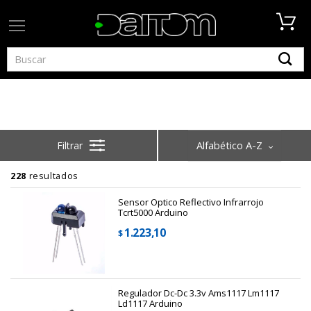
Home
Arduino Y Raspberry
Modulos Y Sensores
Modulos Y Sensores
Alfabético A-Z
228
resultados
Sensor Optico Reflectivo Infrarrojo
Tcrt5000 Arduino
1.223,10
$
Regulador Dc-Dc 3.3v Ams1117 Lm1117
Ld1117 Arduino