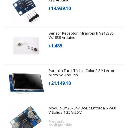
14.939,10
$
Sensor Receptor Infrarrojo Ir Vs1838b
Vs1838 Arduino
1.485
$
Pantalla Tactil Tft Lcd Color 2.8 Y Lector
Micro Sd Arduino
21.149,10
$
Modulo Lm2576hv Dc-Dc Entrada 5 V-60
V Salida 1.25 V-26 V
Producto
no disponible