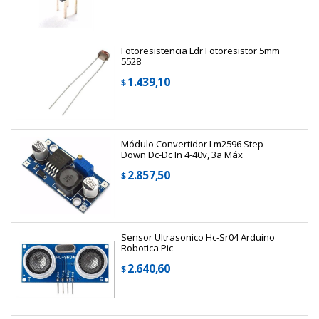
Fotoresistencia Ldr Fotoresistor 5mm
5528
1.439,10
$
Módulo Convertidor Lm2596 Step-
Down Dc-Dc In 4-40v, 3a Máx
2.857,50
$
Sensor Ultrasonico Hc-Sr04 Arduino
Robotica Pic
2.640,60
$