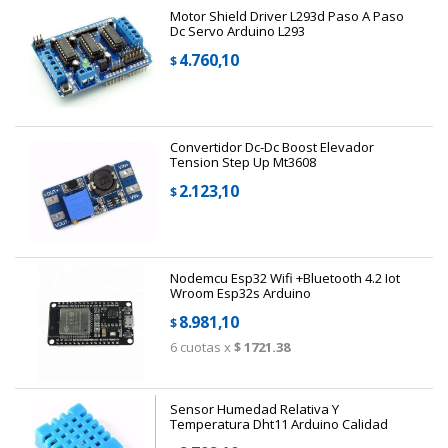
Motor Shield Driver L293d Paso A Paso
Dc Servo Arduino L293
4.760,10
$
Convertidor Dc-Dc Boost Elevador
Tension Step Up Mt3608
2.123,10
$
Nodemcu Esp32 Wifi +bluetooth 4.2 Iot
Wroom Esp32s Arduino
8.981,10
$
6
cuotas x
$ 1721.38
Sensor Humedad Relativa Y
Temperatura Dht11 Arduino Calidad