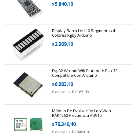
5.840,10
$
Display Barra Led 10 Segmentos 4
Colores Rgby Arduino
2.069,10
$
Esp32 Wroom Wifi Bluetooth Esp-32s
Compatible Con Arduino
6.083,10
$
6
cuotas x
$ 1165.93
Módulo De Evaluación LoraWan
RAK4260 Frecuencia AU915
70.340,40
$
6
cuotas x
$ 13481.91