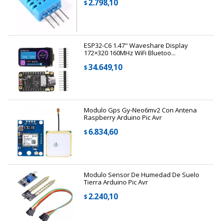
2.798,10
$
ESP32-C6 1.47" Waveshare Display
172×320 160MHz WiFi Bluetoo...
34.649,10
$
Modulo Gps Gy-Neo6mv2 Con Antena
Raspberry Arduino Pic Avr
6.834,60
$
Modulo Sensor De Humedad De Suelo
Tierra Arduino Pic Avr
2.240,10
$