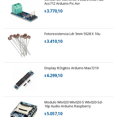
Acs712 Arduino Pic Avr
3.770,10
$
Fotoresistencia Ldr 5mm 5528 X 10u
3.410,10
$
Display 8 Digitos Arduino Max7219
6.299,10
$
Modulo Wtv020 Wtv020-S Wtv020-Sd-
16p Audio Arduino Raspberry
5.057,10
$