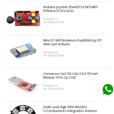
Arduino Joystick Shield Ps2 Nrf24l01
P/nokia 5110 Lcd I2c
Producto
no disponible
Mini D1 Wifi Nodemcu Esp8266 Esp12f
4mb Uart Arduino
Producto
no disponible
Conversor Cp2102 Usb 2.0 A Ttl Uart
Módulo 5 Pin Cp 2102
Producto
no disponible
Anillo Leds Rgb 5050 Ws2812
C/conductores Integrados Arduino