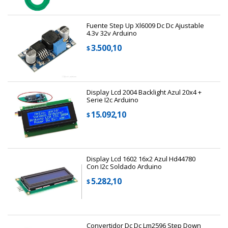
Fuente Step Up Xl6009 Dc Dc Ajustable
4.3v 32v Arduino
3.500,10
$
Display Lcd 2004 Backlight Azul 20x4 +
Serie I2c Arduino
15.092,10
$
Display Lcd 1602 16x2 Azul Hd44780
Con I2c Soldado Arduino
5.282,10
$
Convertidor Dc Dc Lm2596 Step Down