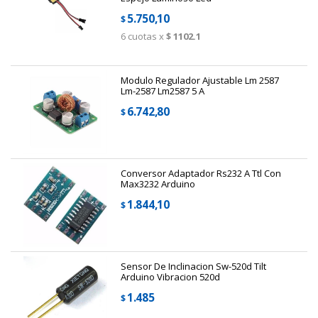
5.750,10
$
6
cuotas x
$ 1102.1
Modulo Regulador Ajustable Lm 2587
Lm-2587 Lm2587 5 A
6.742,80
$
Conversor Adaptador Rs232 A Ttl Con
Max3232 Arduino
1.844,10
$
Sensor De Inclinacion Sw-520d Tilt
Arduino Vibracion 520d
1.485
$