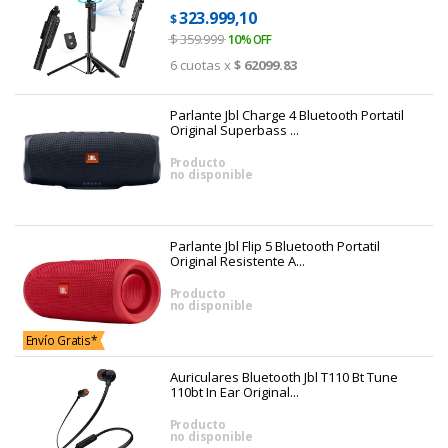
323.999,10
$
$
359.999
10
6
cuotas x
$ 62099.83
Parlante Jbl Charge 4 Bluetooth Portatil
Original Superbass ...
Producto
no disponible
Parlante Jbl Flip 5 Bluetooth Portatil
Original Resistente A...
Producto
no disponible
Envío Gratis*
Auriculares Bluetooth Jbl T110 Bt Tune
110bt In Ear Original...
Producto
no disponible