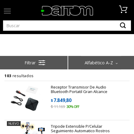
Home
Gadgets
Gadgets
Alfabético A-Z
103
resultados
Receptor Transmisor De Audio
Bluetooth Portatil Gran Alcance
7.849,80
$
$
11.169
30
NUEVO
Tripode Extensible P/celular
Seguimiento Automatico Rostros