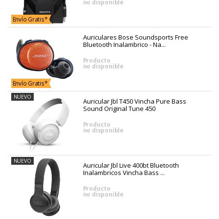
no disponible
Envío Gratis*
Auriculares Bose Soundsports Free
Bluetooth Inalambrico - Na...
Producto
no disponible
Envío Gratis*
NUEVO
Auricular Jbl T450 Vincha Pure Bass
Sound Original Tune 450
Producto
no disponible
NUEVO
Auricular Jbl Live 400bt Bluetooth
Inalambricos Vincha Bass ...
Producto
no disponible