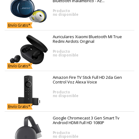
Bluetooth Inalambrico - Az...
Producto
no disponible
Envío Gratis*
Auriculares Xiaomi Bluetooth MI True
Redmi Airdots Original
Producto
no disponible
Envío Gratis*
Amazon Fire TV Stick Full HD 2da Gen
Control Voz Alexa Voice
Producto
no disponible
Envío Gratis*
Google Chromecast 3 Gen Smart Tv
Android HDMI Full HD 1080P
Producto
no disponible