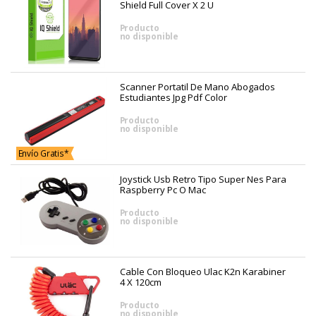
Shield Full Cover X 2 U
Producto
no disponible
Scanner Portatil De Mano Abogados
Estudiantes Jpg Pdf Color
Producto
no disponible
Envío Gratis*
Joystick Usb Retro Tipo Super Nes Para
Raspberry Pc O Mac
Producto
no disponible
Cable Con Bloqueo Ulac K2n Karabiner
4 X 120cm
Producto
no disponible