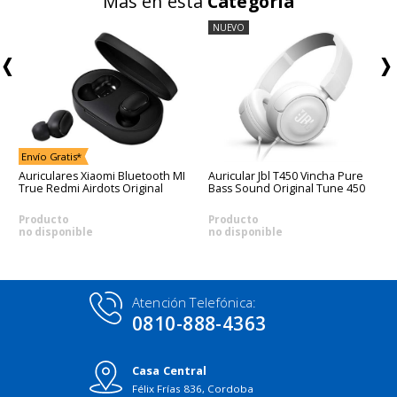
Más en esta
Categoría
NUEVO
Envío Gratis*
Auriculares Xiaomi Bluetooth MI
Auricular Jbl T450 Vincha Pure
True Redmi Airdots Original
Bass Sound Original Tune 450
Producto
Producto
no disponible
no disponible
Atención Telefónica:
0810-888-4363
Casa Central
Félix Frías 836, Cordoba