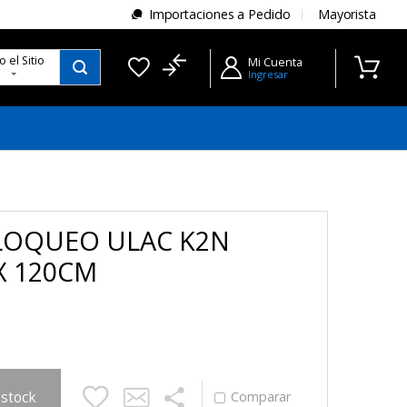
Importaciones a Pedido
Mayorista
do
el Sitio
Mi Cuenta
Ingresar
LOQUEO ULAC K2N
X 120CM
 stock