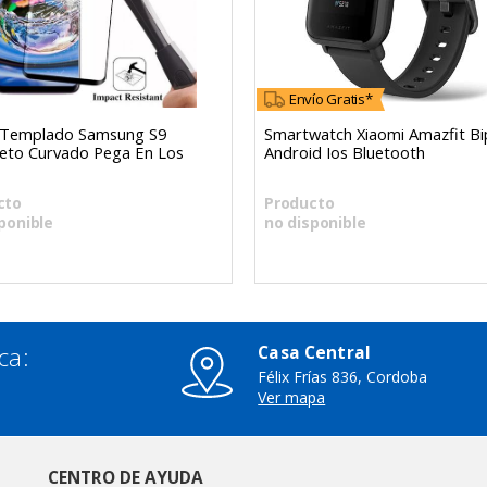
Envío Gratis*
o Templado Samsung S9
Smartwatch Xiaomi Amazfit Bip
eto Curvado Pega En Los
Android Ios Bluetooth
cto
Producto
ponible
no disponible
ca:
Casa Central
Félix Frías 836, Cordoba
3
Ver mapa
CENTRO DE AYUDA