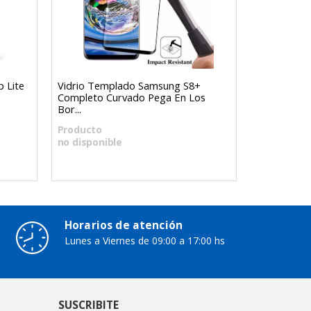
 Lite
Vidrio Templado Samsung S8+
Aro De Luz
Completo Curvado Pega En Los
Soporte + 
Bor...
Producto
Producto
no disponible
no disponi
Horarios de atención
Lunes a Viernes de 09:00 a 17:00 hs
SUSCRIBITE