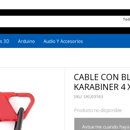
To
s 3D
Arduino
Audio Y Accesorios
CABLE CON B
KARABINER 4 
SKU:
SKU03163
Producto no disponible
Avisarme cuando haya