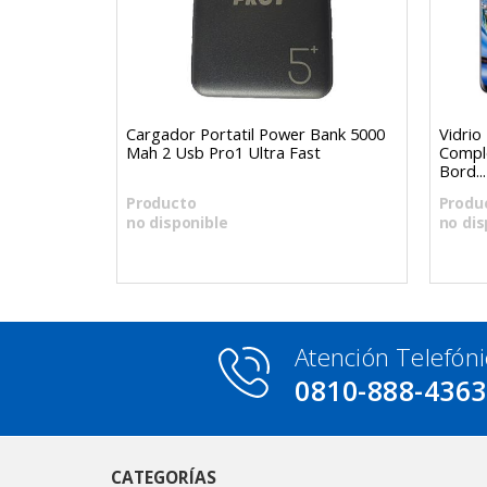
uero
Cargador Portatil Power Bank 5000
Vidri
remium
Mah 2 Usb Pro1 Ultra Fast
Compl
Bord...
Producto
Produ
no disponible
no dis
Atención Telefóni
0810-888-436
CATEGORÍAS