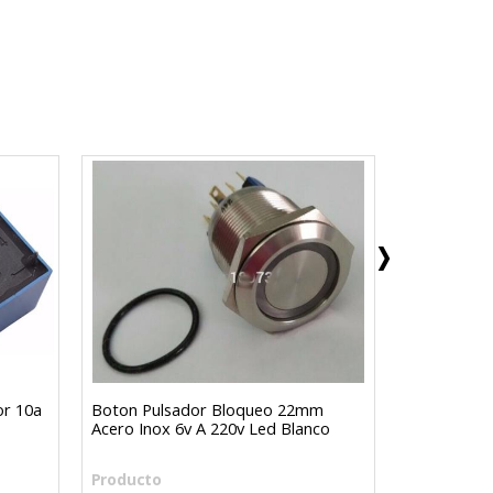
or 10a
Boton Pulsador Bloqueo 22mm
Condensado
Acero Inox 6v A 220v Led Blanco
Trimmer 3a
Producto
Producto