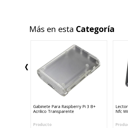
Más en esta
Categoría
r Pro Sg90
Gabinete Para Raspberry Pi 3 B+
Lector
Acrilico Transparente
Nfc W
Producto
Produ