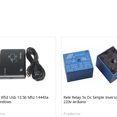
 Rfid Usb 13.56 Mhz 14443a
Rele Relay 5v Dc Simple Invers
indows
220v Arduino
cto
Producto