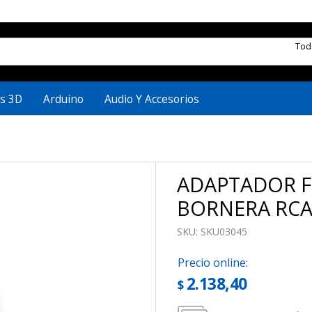
To
s 3D
Arduino
Audio Y Accesorios
ADAPTADOR F
BORNERA RCA
SKU:
SKU03045
Precio online:
2.138,40
$