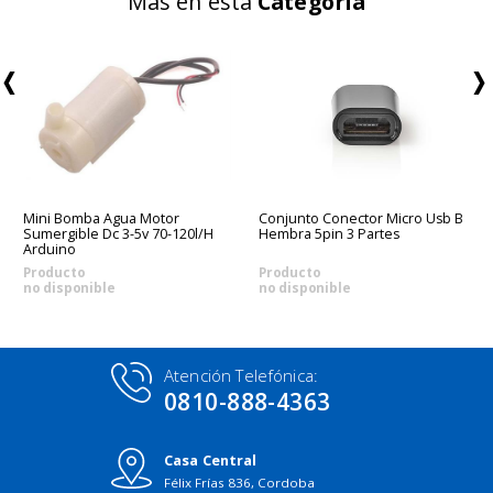
Más en esta
Categoría
Mini Bomba Agua Motor
Conjunto Conector Micro Usb B
Sumergible Dc 3-5v 70-120l/h
Hembra 5pin 3 Partes
Arduino
Producto
Producto
no disponible
no disponible
Atención Telefónica:
0810-888-4363
Casa Central
Félix Frías 836, Cordoba