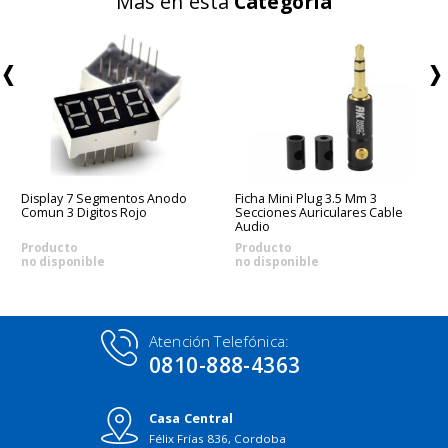
Más en esta
Categoría
Display 7 Segmentos Anodo
Ficha Mini Plug 3.5 Mm 3
Comun 3 Digitos Rojo
Secciones Auriculares Cable
Audio
Producto
Producto
no disponible
no disponible
Atención Telefónica:
0810-888-4363
Casa Central
Félix Frías 836, Cordoba