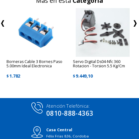
Más en esta
Categoría
Borneras Cable 3 Bornes Paso
Servo Digital Ds04-Nfc 360
5.00mm Ideal Electronica
Rotacion - Torsion 5.5 Kg/cm
1.782
9.449,10
$
$
Atención Telefónica:
0810-888-4363
Casa Central
Félix Frías 836, Cordoba