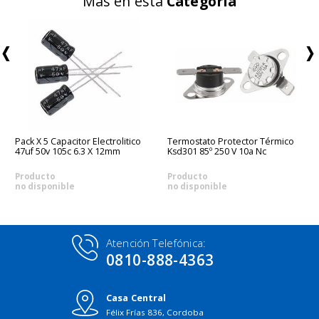
Más en esta
Categoría
Pack X 5 Capacitor Electrolitico
Termostato Protector Térmico
47uf 50v 105c 6.3 X 12mm
Ksd301 85º 250 V 10a Nc
Producto
Producto
no disponible
no disponible
Atención Telefónica:
0810-888-4363
Casa Central
Félix Frías 836, Cordoba