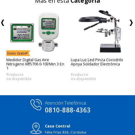
Más en esta
Categoría
Envío Gratis*
Medidor Digital Gas Aire
Lupa Luz Led Pinza Cocodrilo
Nitrogeno Mf5706 0-10l/min 3 En
Apoya Soldador Electrónica
1
Producto
Producto
no disponible
no disponible
Atención Telefónica:
0810-888-4363
Casa Central
Félix Frías 836, Cordoba